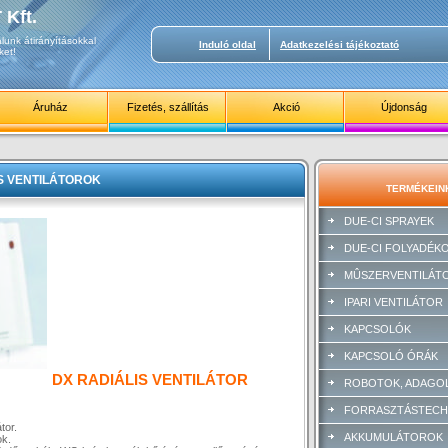
Kft.
lunk átirányításokkal
Induló oldal
Adatkezelési tájékoztató
ket!
Áruház
Fizetés, szállítás
Akció
Újdonság
S VENTILÁTOROK
TERMÉKEIN
DUE-CI SPRAYEK
DUE-CI FOLYADÉK
MÛSZERVENTILÁT
IPARI VENTILÁTOR
KAPCSOLÓK
KAPCSOLÓ ÓRÁK
DX RADIÁLIS VENTILÁTOR
ROBOTOK, ADAGO
FORRASZTÁSTECH
tor.
AKKUMULÁTOROK
ok.