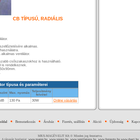
CB TÍPUSÚ, RADIÁLIS
látor.
 szellőztetésére alkalmas.
 használatra.
alkalmas ventilátor.
osszabb csőszakaszokhoz is használható.
l is rendelkeznek.
0x150x90mm.
.
átor típusa és paraméterei
Teljesítmény
színt
Max. nyomás
felvétel
 dB
130 Pa
30W
Online vásárlás
oldal
Bemutatkozás
Áruház
Fizetés, szállítás
Akció
Újdonság
Kapcs
MRX-MAGÉV-ELIT Kft.© Minden jog fenntartva.
A társaság honlapjai:
www.magev.hu
,
www.sprays.hu
,
www.ventilatoros.hu
,
www.forraszto.hu
,
www.dueci.hu