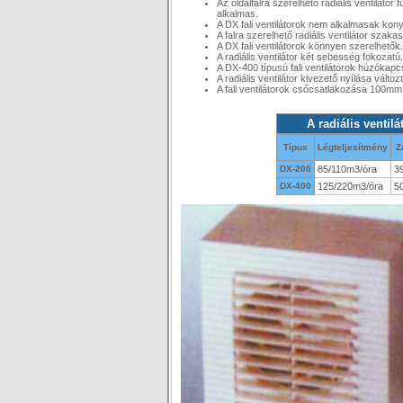
Az oldalfalra szerelhető radiális ventilát
alkalmas.
A DX fali ventilátorok nem alkalmasak kony
A falra szerelhető radiális ventilátor sza
A DX fali ventilátorok könnyen szerelhetők.
A radiális ventilátor két sebesség fokozatú.
A DX-400 típusú fali ventilátorok húzókapcs
A radiális ventilátor kivezető nyílása változ
A fali ventilátorok csőcsatlakozása 100mm
A radiális ventilá
Típus
Légteljesítmény
Z
DX-200
85/110m3/óra
3
DX-400
125/220m3/óra
5