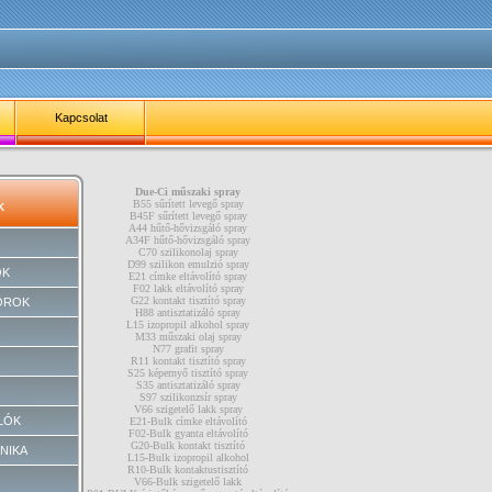
Kapcsolat
Due-Ci műszaki spray
B55 sűrített levegő spray
K
B45F sűrített levegő spray
A44 hűtő-hővizsgáló spray
A34F hűtő-hővizsgáló spray
C70 szilikonolaj spray
D99 szilikon emulzió spray
OK
E21 címke eltávolító spray
F02 lakk eltávolító spray
G22 kontakt tisztító spray
OROK
H88 antisztatizáló spray
L15 izopropil alkohol spray
M33 műszaki olaj spray
N77 grafit spray
R11 kontakt tisztító spray
S25 képernyő tisztító spray
S35 antisztatizáló spray
S97 szilikonzsír spray
V66 szigetelő lakk spray
LÓK
E21-Bulk címke eltávolító
F02-Bulk gyanta eltávolító
G20-Bulk kontakt tisztító
NIKA
L15-Bulk izopropil alkohol
R10-Bulk kontaktustisztító
V66-Bulk szigetelő lakk