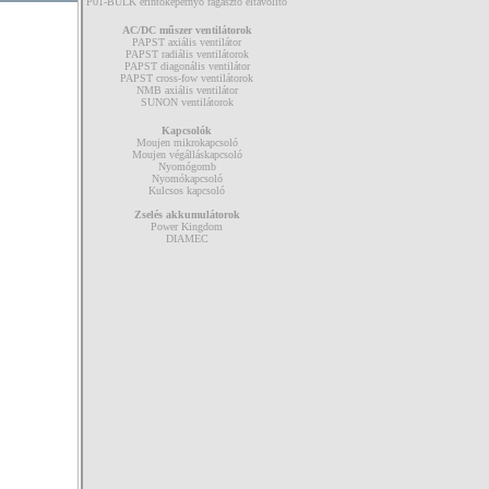
P01-BULK érintőképernyő ragasztó eltávolító
AC/DC műszer ventilátorok
PAPST axiális ventilátor
PAPST radiális ventilátorok
PAPST diagonális ventilátor
PAPST cross-fow ventilátorok
NMB axiális ventilátor
SUNON ventilátorok
Kapcsolók
Moujen mikrokapcsoló
Moujen végálláskapcsoló
Nyomógomb
Nyomókapcsoló
Kulcsos kapcsoló
Zselés akkumulátorok
Power Kingdom
DIAMEC