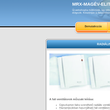
MRX-MAGÉV-ELIT 
Új webshopba költözünk, így olda
dolgozik. Köszönjük a megértésü
Bemutatkozás
RADIÁLI
A fali ventilátorok műszaki leírása:
Gipszkarton falra szerelhető radiális ventilá
Háztartásokban használható fali ventilátor