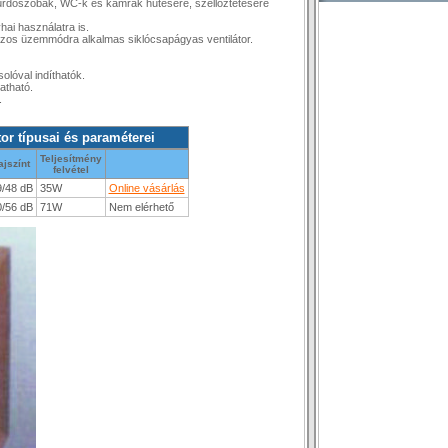
or fürdőszobák, WC-k és kamrák hűtésére, szellőztetésére
hai használatra is.
kaszos üzemmódra alkalmas siklócsapágyas ventilátor.
olóval indíthatók.
tatható.
.
tor típusai és paraméterei
Teljesítmény
ajszínt
felvétel
9/48 dB
35W
Online vásárlás
0/56 dB
71W
Nem elérhető