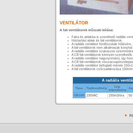
VENTILÁTOR
A fali ventilátorok műszaki leírása:
Falra és ablakba is szerelhető radiális venti
Háztartási ablak és fali ventilátorok.
A radiális ventilátor fürdőszobák hűtésére,
A fali ventilátorok nem alkalmasak konyhai
A radiális ventilátor szakaszos üzemmódra 
A CB fali ventilátorok könnyen szerelhetők.
A radiális ventilátor nagynyomású, így h
A CB fali ventilátorok visszacsapószeleppe
A radiális ventilátor befoglaló mérete 15
A fali ventilátorok csőcsatlakozása 100mm
A radiális ventil
Lég-
Típus
Tápfeszültség
Zaj
teljesítmény
CB-100
230VAC
150m3/óra
50
Fő