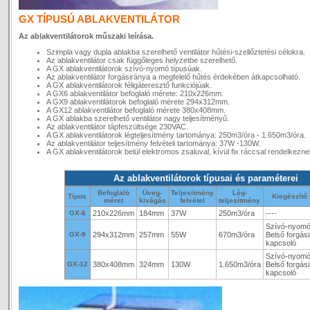
GX TÍPUSÚ ABLAKVENTILÁTOR
Az ablakventilátorok műszaki leírása.
Szimpla vagy dupla ablakba szerelhető ventilátor hűtési-szellőztetési célokra.
Az ablakventilátor csak függőleges helyzetbe szerelhető.
A GX ablakventilátorok szívó-nyomó típusúak.
Az ablakventilátor forgásiránya a megfelelő hűtés érdekében átkapcsolható.
A GX ablakventilátorok féligáteresztő funkciójúak.
A GX6 ablakventilátor befoglaló mérete: 210x226mm.
A GX9 ablakventilátorok befoglaló mérete 294x312mm.
A GX12 ablakventilátor befoglaló mérete 380x408mm.
A GX ablakba szerelhető ventilátor nagy teljesítményű.
Az ablakventilátor tápfeszültsége 230VAC.
A GX ablakventilátorok légteljesítmény tartománya: 250m3/óra - 1.650m3/óra.
Az ablakventilátor teljesítmény felvételi tartománya: 37W -130W.
A GX ablakventilátorok belül elektromos zsaluval, kívül fix ráccsal rendelkezne
Az ablakventilátorok típusai és paraméterei
Befoglaló
Üveg-
Teljesítmény
Lég-
Típus
Kiegészítő
méret
kivágás
felvétel
teljesítmény
GX-6
210x226mm
184mm
37W
250m3/óra
----
Szívó-nyomó 
GX-9
294x312mm
257mm
55W
670m3/óra
Belső forgási
kapcsoló
Szívó-nyomó 
GX-12
380x408mm
324mm
130W
1.650m3/óra
Belső forgási
kapcsoló