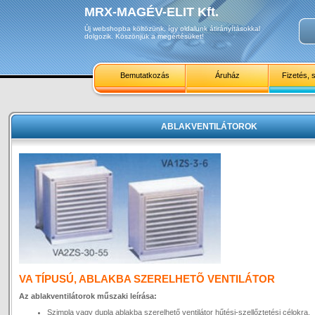
MRX-MAGÉV-ELIT Kft.
Új webshopba költözünk, így oldalunk átirányításokkal
dolgozik. Köszönjük a megértésüket!
Bemutatkozás
Áruház
Fizetés, s
ABLAKVENTILÁTOROK
VA TÍPUSÚ, ABLAKBA SZERELHETÕ VENTILÁTOR
Az ablakventilátorok műszaki leírása:
Szimpla vagy dupla ablakba szerelhető ventilátor hűtési-szellőztetési célokra.