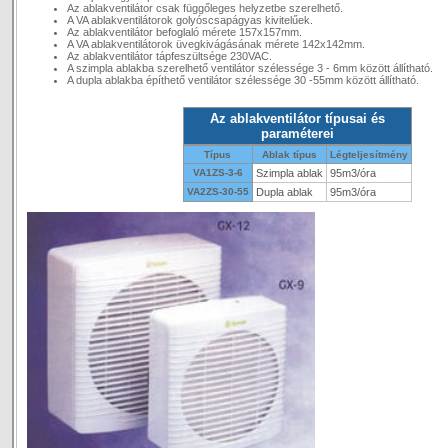
Az ablakventilátor csak függőleges helyzetbe szerelhető.
A VA ablakventilátorok golyóscsapágyas kivitelűek.
Az ablakventilátor befoglaló mérete 157x157mm.
A VA ablakventilátorok üvegkivágásának mérete 142x142mm.
Az ablakventilátor tápfeszültsége 230VAC.
A szimpla ablakba szerelhető ventilátor szélessége 3 - 6mm között állítható.
A dupla ablakba építhető ventilátor szélessége 30 -55mm között állítható.
Az ablakventilátor típusai és
paraméterei
Típus
Ablak típus
Légteljesítmény
VA1ZS-3-6
Szimpla ablak
95m3/óra
VA2ZS-30-55
Dupla ablak
95m3/óra