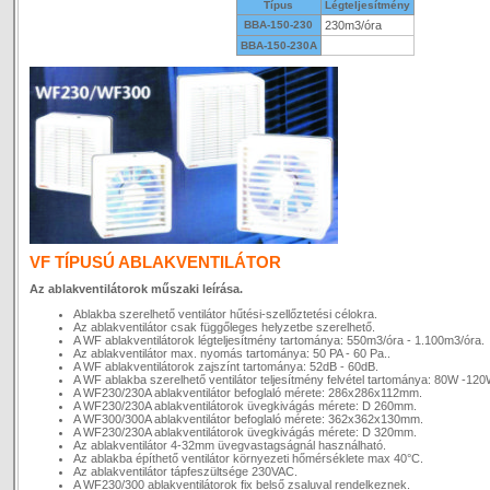
Típus
Légteljesítmény
BBA-150-230
230m3/óra
BBA-150-230A
VF TÍPUSÚ ABLAKVENTILÁTOR
Az ablakventilátorok műszaki leírása.
Ablakba szerelhető ventilátor hűtési-szellőztetési célokra.
Az ablakventilátor csak függőleges helyzetbe szerelhető.
A WF ablakventilátorok légteljesítmény tartománya: 550m3/óra - 1.100m3/óra.
Az ablakventilátor max. nyomás tartománya: 50 PA - 60 Pa..
A WF ablakventilátorok zajszínt tartománya: 52dB - 60dB.
A WF ablakba szerelhető ventilátor teljesítmény felvétel tartománya: 80W -120
A WF230/230A ablakventilátor befoglaló mérete: 286x286x112mm.
A WF230/230A ablakventilátorok üvegkivágás mérete: D 260mm.
A WF300/300A ablakventilátor befoglaló mérete: 362x362x130mm.
A WF230/230A ablakventilátorok üvegkivágás mérete: D 320mm.
Az ablakventilátor 4-32mm üvegvastagságnál használható.
Az ablakba építhető ventilátor környezeti hőmérséklete max 40°C.
Az ablakventilátor tápfeszültsége 230VAC.
A WF230/300 ablakventilátorok fix belső zsaluval rendelkeznek.