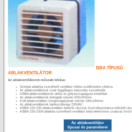
BBA TÍPUSÚ
ABLAKVENTILÁTOR
Az ablakventilátorok műszaki leírása:
Szimpla ablakba szerelhető ventilátor hűtési-szellőztetési célokra.
Az ablakventilátorok csak függőleges helyzetbe szerelhetők.
A BBA ablakventilátorok siklós és golyóscsapágyas kivitelűek.
Az ablakventilátorok befoglaló mérete 203x203mm.
A VA ablakventilátor üvegkivágásának mérete 184x184mm.
Az ablakventilátorok tápfeszültsége 230VAC.
A BBA-150-230 ablakventilátor belül fix ráccsal, kívül túlnyomásra működő rác
A BBA-150-230A ablakba szerelhető ventilátor belül elektromos zsaluval, kívül f
Az ablakventilátor
típusai és paraméterei