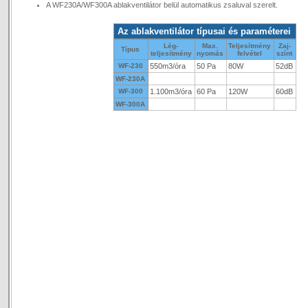
A WF230A/WF300A ablakventilátor belül automatikus zsaluval szerelt.
Az ablakventilátor típusai és paraméterei
Lég-
Max.
Teljesítmény
Zaj-
Típus
teljesítmény
nyomás
felvétel
színt
WF-230
550m3/óra
50 Pa
80W
52dB
WF-230A
WF-300
1.100m3/óra
60 Pa
120W
60dB
WF-300A