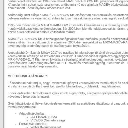
partnerkörét tekintve, az 1989-ben alakult MAGÉV-RAINBOW Kft újjászervezett jog
Kft pedig, mint sokak számára ismert, a több mint 40 éve alapított MAGÉV bázisvállalat 
szakosodott Főosztályának utódvállalata volt.
A társaság, mint elődje a MAGÉV-RAINBOW Kft, elsősorban elektronikai és elektrotechn
belkereskedelemre valamint az ehhez tartozó műszaki tanácsadásra és egyéb szolgál
1995-ben történt meg a MAGÉV-RAINBOW Kft vezetői kivásárlása és a társaság ettől 
magánvállalkozásként tevékenykedett. Bár 2004.ben jelentős tulajdonosváltás történt,
szinte a kezdetektől számítva változatlan maradt.
A MAGÉV-RAINBOW Kft, a hazai gazdasági változások hatására, jelentős szervezeti á
keresztül és mint a változások eredménye, 2007.-ben megalakult az MRX-MAGÉV-RA
tevékenység eredményesebb és hatékonyabb folytatására.
A cégalapító Dr. Szuhár Mihály 2017-es tragikus hirtelenséggel történő elvesztése utá
kereskedelmi részlege összevonásra került az IT tanácsadással foglalkozó egységgel
MRX-MAGÉV-ELIT Kft. néven folytatja a cégalapító által megkezdett munkát, továbbra 
vezetése alatt. A társaság nevében az ELIT rövidítés ezen két egység, Electronic és I
összevonását hivatott reprezentálni.
MIT TUDUNK AJÁNLANI ?
Fő feladatunknak tartjuk, hogy Partnereink igényeit versenyképes termékekkel és szol
ki valamint segítsük Partnereinket, profilunkba tartozó, problémáik megoldásában.
Ennek érdekében termékeinket igyekszünk a gyártóktól, a legversenyképesebb feltétel
következő felsorolás is igazol.
Gyári disztributorai illetve, képviseleten keresztül, szerződéses disztibutorai vagyunk
termékcsoportoknak:
Adagolástechnika:
I&J FISNAR (USA)
VIEWEG (Németország)
Forrasztástechnika:
Weller (Németország)