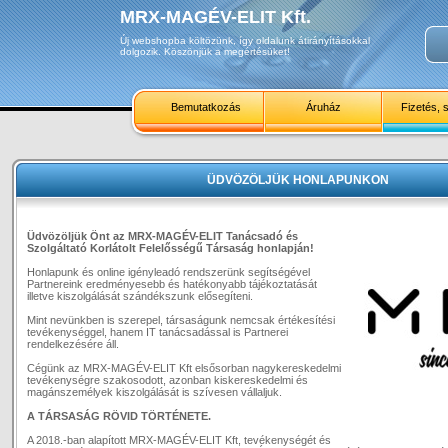
MRX-MAGÉV-ELIT Kft.
Új webshopba költözünk, így oldalunk átirányításokkal
dolgozik. Köszönjük a megértésüket!
Bemutatkozás
Áruház
Fizetés, s
ÜDVÖZÖLJÜK HONLAPUNKON
Üdvözöljük Önt az MRX-MAGÉV-ELIT Tanácsadó és
Szolgáltató Korlátolt Felelősségű Társaság honlapján!
Honlapunk és online igényleadó rendszerünk segítségével
Partnereink eredményesebb és hatékonyabb tájékoztatását
illetve kiszolgálását szándékszunk elősegíteni.
Mint nevünkben is szerepel, társaságunk nemcsak értékesítési
tevékenységgel, hanem IT tanácsadással is Partnerei
rendelkezésére áll.
Cégünk az MRX-MAGÉV-ELIT Kft elsősorban nagykereskedelmi
tevékenységre szakosodott, azonban kiskereskedelmi és
magánszemélyek kiszolgálását is szívesen vállaljuk.
A TÁRSASÁG RÖVID TÖRTÉNETE.
A 2018.-ban alapított MRX-MAGÉV-ELIT Kft, tevékenységét és