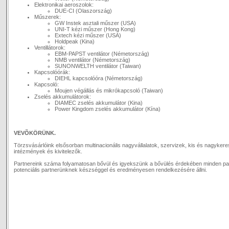
Elektronikai aeroszolok:
DUE-CI (Olaszország)
Műszerek:
GW Instek asztali műszer (USA)
UNI-T kézi műszer (Hong Kong)
Extech kézi műszer (USA)
Holdpeak (Kina)
Ventillátorok:
EBM-PAPST ventilátor (Németország)
NMB ventilátor (Németország)
SUNONWELTH ventilátor (Taiwan)
Kapcsolóórák:
DIEHL kapcsolóóra (Németország)
Kapcsoló:
Moujen végállás és mikrókapcsoló (Taiwan)
Zselés akkumulátorok:
DIAMEC zselés akkumulátor (Kina)
Power Kingdom zselés akkumulátor (Kína)
VEVÕKÖRÜNK.
Törzsvásárlóink elsősorban multinacionális nagyvállalatok, szervizek, kis és nagykere
intézmények és kivitelezők.
Partnereink száma folyamatosan bővül és igyekszünk a bővülés érdekében minden p
potenciális partnerünknek készséggel és eredményesen rendelkezésére állni.