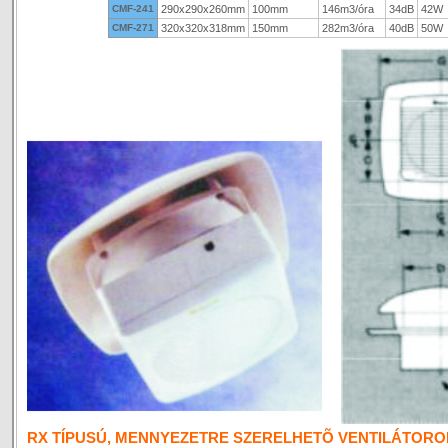
CMF-241
290x290x260mm
100mm
146m3/óra
34dB
42W
CMF-271
320x320x318mm
150mm
282m3/óra
40dB
50W
RX TÍPUSÚ, MENNYEZETRE SZERELHETÕ VENTILÁTORO