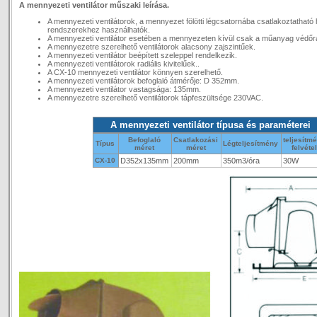
A mennyezeti ventilátor műszaki leírása.
A mennyezeti ventilátorok, a mennyezet fölötti légcsatornába csatlakoztatható h
rendszerekhez használhatók.
A mennyezeti ventilátor esetében a mennyezeten kívül csak a műanyag védőrá
A mennyezetre szerelhető ventilátorok alacsony zajszintűek.
A mennyezeti ventilátor beépített szeleppel rendelkezik.
A mennyezeti ventilátorok radiális kivitelűek..
A CX-10 mennyezeti ventilátor könnyen szerelhető.
A mennyezeti ventilátorok befoglaló átmérője: D 352mm.
A mennyezeti ventilátor vastagsága: 135mm.
A mennyezetre szerelhető ventilátorok tápfeszültsége 230VAC.
A mennyezeti ventilátor típusa és paraméterei
Befoglaló
Csatlakozási
teljesítm
Típus
Légteljesítmény
méret
méret
felvéte
CX-10
D352x135mm
200mm
350m3/óra
30W