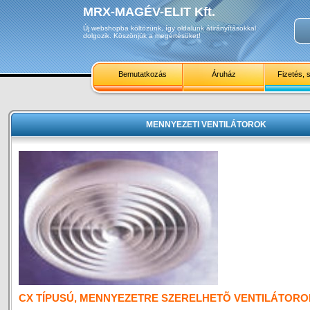
MRX-MAGÉV-ELIT Kft.
Új webshopba költözünk, így oldalunk átirányításokkal
dolgozik. Köszönjük a megértésüket!
Bemutatkozás
Áruház
Fizetés, s
MENNYEZETI VENTILÁTOROK
CX TÍPUSÚ, MENNYEZETRE SZERELHETÕ VENTILÁTORO