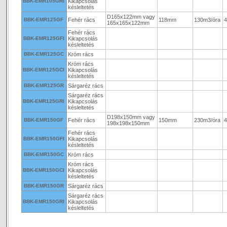
BBK-EMR105GRI
Kikapcsolás
késleltetés
D165x122mm vagy
BBK-EMR125GF
Fehér rács
118mm
130m3/óra
165x165x122mm
Fehér rács
BBK-EMR125GFI
Kikapcsolás
késleltetés
BBK-EMR125GC
Króm rács
Króm rács
BBK-EMR125GCI
Kikapcsolás
késleltetés
BBK-EMR125GR
Sárgaréz rács
Sárgaréz rács
BBK-EMR125GRI
Kikapcsolás
késleltetés
D198x150mm vagy
BBK-EMR150GF
Fehér rács
150mm
230m3/óra
198x198x150mm
Fehér rács
BBK-EMR150GFI
Kikapcsolás
késleltetés
BBK-EMR150GC
Króm rács
Króm rács
BBK-EMR150GCI
Kikapcsolás
késleltetés
BBK-EMR150GR
Sárgaréz rács
Sárgaréz rács
BBK-EMR150GRI
Kikapcsolás
késleltetés