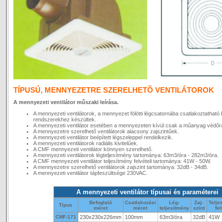
TÍPUSÚ, MENNYEZETRE SZERELHETÕ VENTILÁTOROK
A mennyezeti ventilátor műszaki leírása.
A mennyezeti ventilátorok, a mennyezet fölötti légcsatornába csatlakoztatható h
rendszerekhez készültek.
A mennyezeti ventilátor esetében a mennyezeten kívül csak a műanyag védőrá
A mennyezetre szerelhető ventilátorok alacsony zajszintűek.
A mennyezeti ventilátor beépített légszeleppel rendelkezik.
A mennyezeti ventilátorok radiális kivitelűek.
A CMF mennyezeti ventilátor könnyen szerelhető.
A mennyezeti ventilátorok légteljesítmény tartománya: 63m3/óra - 282m3/óra.
A CMF mennyezeti ventilátor teljesítmény felvételi tartománya: 41W - 50W.
A mennyezetre szerelhető ventilátorok zajszint tartománya: 32dB - 34dB.
A mennyezeti ventilátor tápfeszültsége 230VAC.
A mennyezeti ventilátor típusai és paraméterei
Befoglaló
Csatlakozási
Lég-
Zaj-
Telje
Típus
méret
méret
teljesítmény
szint
fel
CMF-171
230x230x226mm
100mm
63m3/óra
32dB
41W