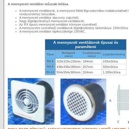
A mennyezeti ventilátor műszaki leírása.
A mennyezeti ventilátorok, a mennyezet fölötti légcsatornába csatlakoztatható h
rendszerekhez készültek.
A mennyezeti ventilátor alacsony zajszintű.
Nagy légteljesítményű mennyezeti ventilátorok.
Az RX típusú mennyezeti ventilátor könnyen szerelhető.
A mennyezetre szerelhető ventilátorok légteljesítmény tartománya: 193m3/óra 
A mennyezeti ventilátor tápfeszültsége 230VAC.
A mennyezeti ventilátorok típusai és
paraméterei
Befoglaló
Csatlakozási
Típus
Légteljesítmény
méret
méret
RX-6
319x319x130mm
184mm
193m3/óra
RX-9
438x438x280mm
257mm
550m3/óra
RX-12
554x554x360mm
324mm
1.200m3/óra