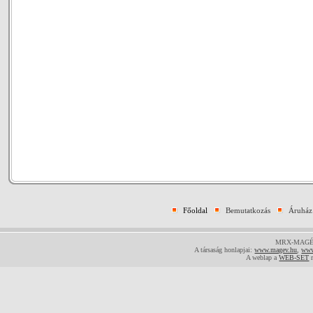
Főoldal
Bemutatkozás
Áruház
MRX-MAGÉV-E
A társaság honlapjai:
www.magev.hu
,
www
A weblap a
WEB-SET
r