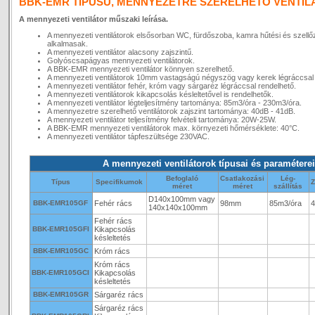
BBK-EMR TÍPUSÚ, MENNYEZETRE SZERELHETÕ VENTI
A mennyezeti ventilátor műszaki leírása.
A mennyezeti ventilátorok elsősorban WC, fürdőszoba, kamra hűtési és szellőzt
alkalmasak.
A mennyezeti ventilátor alacsony zajszintű.
Golyóscsapágyas mennyezeti ventilátorok.
A BBK-EMR mennyezeti ventilátor könnyen szerelhető.
A mennyezeti ventilátorok 10mm vastagságú négyszög vagy kerek légráccsal
A mennyezeti ventilátor fehér, króm vagy sárgaréz légráccsal rendelhető.
A mennyezeti ventilátorok kikapcsolás késleltetővel is rendelhetők.
A mennyezeti ventilátor légteljesítmény tartománya: 85m3/óra - 230m3/óra.
A mennyezetre szerelhető ventilátorok zajszint tartománya: 40dB - 41dB.
A mennyezeti ventilátor teljesítmény felvételi tartománya: 20W-25W.
A BBK-EMR mennyezeti ventilátorok max. környezeti hőmérséklete: 40°C.
A mennyezeti ventilátor tápfeszültsége 230VAC.
A mennyezeti ventilátorok típusai és paramétere
Befoglaló
Csatlakozási
Lég-
Típus
Specifikumok
Z
méret
méret
szállítás
D140x100mm vagy
BBK-EMR105GF
Fehér rács
98mm
85m3/óra
140x140x100mm
Fehér rács
BBK-EMR105GFI
Kikapcsolás
késleltetés
BBK-EMR105GC
Króm rács
Króm rács
BBK-EMR105GCI
Kikapcsolás
késleltetés
BBK-EMR105GR
Sárgaréz rács
Sárgaréz rács